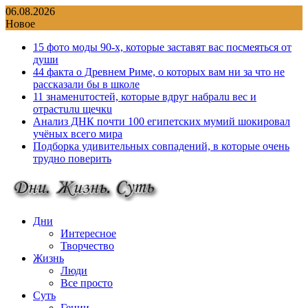
Перейти
06.08.2026
к
Новое
содержимому
15 фото моды 90-х, которые заставят вас посмеяться от
души
44 факта о Древнем Риме, о которых вам ни за что не
рассказали бы в школе
11 знаменuтостей, которые вдруг набралu вес и
отрастuлu щечкu
Анализ ДНК почти 100 египетских мумий шокировал
учёных всего мира
Подборка удивительных совпадений, в которые очень
трудно поверить
Дни
Интересное
Творчество
Жизнь
Люди
Все просто
Суть
Гении