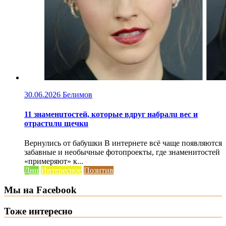
30.06.2026
Белимов
11 знаменuтостей, которые вдруг набралu вес и
отрастuлu щечкu
Вернулись от бабушки В интернете всё чаще появляются
забавные и необычные фотопроекты, где знаменитостей
«примеряют» к...
Дни
Интересное
Позитив
Мы на Facebook
Тоже интересно