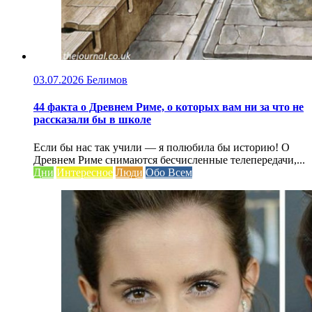
03.07.2026
Белимов
44 факта о Древнем Риме, о которых вам ни за что не
рассказали бы в школе
Если бы нас так учили — я полюбила бы историю! О
Древнем Риме снимаются бесчисленные телепередачи,...
Дни
Интересное
Люди
Обо Всем