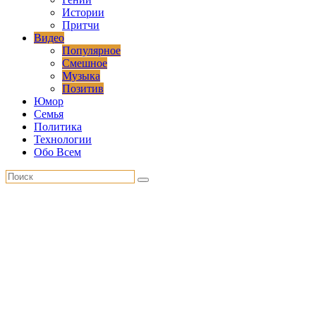
Истории
Притчи
Видео
Популярное
Смешное
Музыка
Позитив
Юмор
Семья
Политика
Технологии
Обо Всем