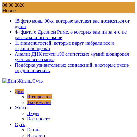
Перейти
08.08.2026
к
Новое
содержимому
15 фото моды 90-х, которые заставят вас посмеяться от
души
44 факта о Древнем Риме, о которых вам ни за что не
рассказали бы в школе
11 знаменuтостей, которые вдруг набралu вес и
отрастuлu щечкu
Анализ ДНК почти 100 египетских мумий шокировал
учёных всего мира
Подборка удивительных совпадений, в которые очень
трудно поверить
Дни
Интересное
Творчество
Жизнь
Люди
Все просто
Суть
Гении
Истории