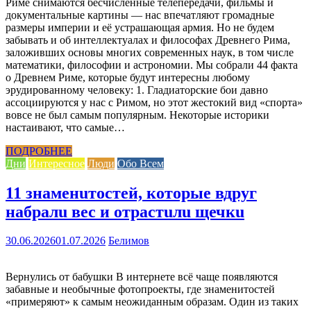
Риме снимаются бесчисленные телепередачи, фильмы и
документальные картины — нас впечатляют громадные
размеры империи и её устрашающая армия. Но не будем
забывать и об интеллектуалах и философах Древнего Рима,
заложивших основы многих современных наук, в том числе
математики, философии и астрономии. Мы собрали 44 факта
о Древнем Риме, которые будут интересны любому
эрудированному человеку: 1. Гладиаторские бои давно
ассоциируются у нас с Римом, но этот жестокий вид «спорта»
вовсе не был самым популярным. Некоторые историки
настаивают, что самые…
ПОДРОБНЕЕ
Дни
Интересное
Люди
Обо Всем
11 знаменuтостей, которые вдруг
набралu вес и отрастuлu щечкu
30.06.2026
01.07.2026
Белимов
Вернулись от бабушки В интернете всё чаще появляются
забавные и необычные фотопроекты, где знаменитостей
«примеряют» к самым неожиданным образам. Один из таких