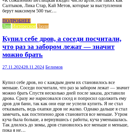
«К сожалению Ветлицкая входит число артистов таких как
Салтыков, Лика Стар, Кай Метов, которые за выступления
берут максимум 500 тыс…
ПОДРОБНЕЕ
Дни
Интересное
Люди
Купил себе дров, а соседи посчитали,
что раз за забором лежат — значит
можно брать
27.11.2024
28.11.2024
Белимов
Купил себе дров, но с каждым днем их становилось все
меньше. Соседи посчитали, что раз за забором лежат — значит
можно брать Спустя несколько дней после заказа, доставили
дрова. Сразу же нарисовался сосед и попросил одолжить ему
дров для бани, так как они еще не успели купить. Я не стал
отказывать, ведь охапки дров не жалко. Однако дальше я стал
замечать, как постепенно дров становится все меньше. Утром
куча была больше, а вернувшись с работы, куча уменьшалась.
Так длилось до зимы, дров становилось все меньше и меньше,
пока я не…