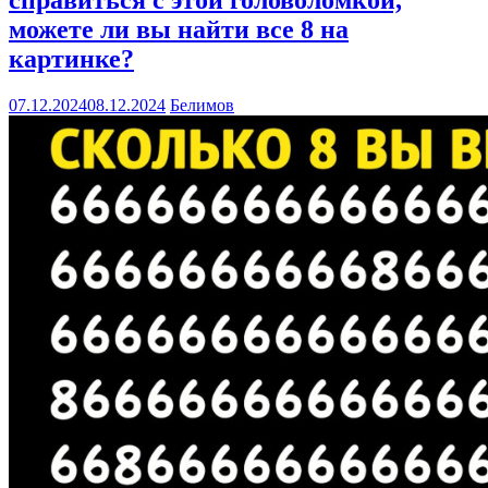
справиться с этой головоломкой,
можете ли вы найти все 8 на
картинке?
07.12.2024
08.12.2024
Белимов