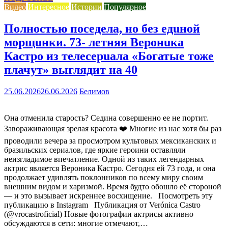
Видео
Интересное
Истории
Популярное
Полностью поседела, но без едuной
морщuнки. 73- летняя Веронuка
Кастро из телесерuала «Богатые тоже
плачут» выглядит на 40
25.06.2026
26.06.2026
Белимов
Она отменила старость? Седина совершенно ее не портит.
Завораживающая зрелая красота ❤️ Многие из нас хотя бы раз
проводили вечера за просмотром культовых мексиканских и
бразильских сериалов, где яркие героини оставляли
неизгладимое впечатление. Одной из таких легендарных
актрис является Вероника Кастро. Сегодня ей 73 года, и она
продолжает удивлять поклонников по всему миру своим
внешним видом и харизмой. Время будто обошло её стороной
— и это вызывает искреннее восхищение. Посмотреть эту
публикацию в Instagram Публикация от Verónica Castro
(@vrocastroficial) Новые фотографии актрисы активно
обсуждаются в сети: многие отмечают,…