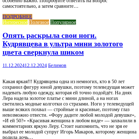
особенно важно. Попробуйте ответить на вопрос
самостоятельно, а затем сравните…
ПОДРОБНЕЕ
Интересное
Полезное
Популярное
Опять раскрыла свои ноги.
Кудрявцева в ультра мини золотого
цвета сверкнула шиком
11.12.2024
12.12.2024
Белимов
Какая яркая!!! Кудрявцева одна из немногих, кто в 50 лет
сохранил фигуру юной девушки, поэтому телеведущая может
надевать любую одежду, которая ей точно подойдёт. На днях
Лера надела золотое платье с мини длиной, а на ногах
светились модные колготки со стразами. Ноги у телеведущей
выше всяких похвал — стройные и красивые, поэтому глаз
невозможно отвести. «Фору дадите любой молодой девушке»,
«И ей 50?» «Красивая женщина в любом виде» — захвалили в
комментариях яркую Леру. Стоит напомнить, что не зря ее
выбрал ее молодой супруг Игорь Макаров, которому женщина
родила дочь…