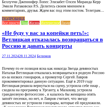
Беллуччи Дженнифер Лопес Элизабет Олсен Миранда Керр
Эмили Ратаковски P.S. Делитесь своим мнением в
комментариях, друзья. Ждем вас под этим постом. Телеграм…
ПОДРОБНЕЕ
Все просто
Дни
Жизнь
Интересное
Люди
«Не буду у вас за копейки петь!»:
Ветлицкая отказалась возвращаться в
Россию и давать концерты
27.11.2024
28.11.2024
Белимов
Почему-то ее позиция ясна как никогда Звезда девяностых
Наталья Ветлицкая отказалась возвращаться в родную Россию
из-за низких гонораров, а промоутер Сергей Лавров
прокомментировал данную ситуацию. Ещё в 2019 году
Ветлицкая решила вернуться на сцену, устроила себе пиар ,
сходила на программу к Урганту, к Малахову, устроила
грандиозную фотосессию , и казалось бы женщина опять
запоёт песенки, но нет, и Лавров считает, что звезду
девяностых не устроили гонорары, которые ей предложили.