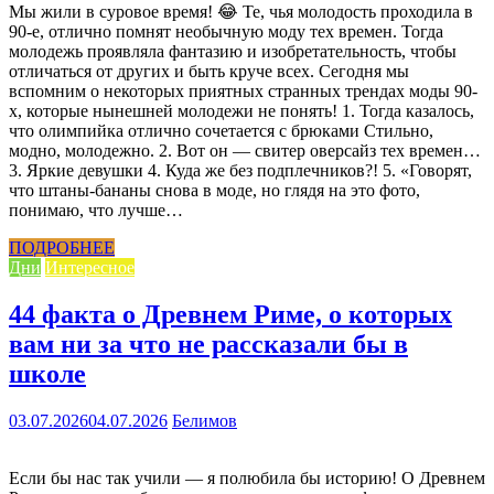
Мы жили в суровое время! 😂 Те, чья молодость проходила в
90-е, отлично помнят необычную моду тех времен. Тогда
молодежь проявляла фантазию и изобретательность, чтобы
отличаться от других и быть круче всех. Сегодня мы
вспомним о некоторых приятных странных трендах моды 90-
х, которые нынешней молодежи не понять! 1. Тогда казалось,
что олимпийка отлично сочетается с брюками Стильно,
модно, молодежно. 2. Вот он — свитер оверсайз тех времен…
3. Яркие девушки 4. Куда же без подплечников?! 5. «Говорят,
что штаны-бананы снова в моде, но глядя на это фото,
понимаю, что лучше…
ПОДРОБНЕЕ
Дни
Интересное
44 факта о Древнем Риме, о которых
вам ни за что не рассказали бы в
школе
03.07.2026
04.07.2026
Белимов
Если бы нас так учили — я полюбила бы историю! О Древнем