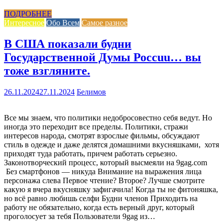
ПОДРОБНЕЕ
Интересное
Обо Всем
Самое разное
В США показали будни
Государственной Думы Россuu… вы
тоже взгляните.
26.11.2024
27.11.2024
Белимов
Все мы знаем, что политики недобросовестно себя ведут. Но
иногда это переходит все пределы. Политики, стражи
интересов народа, смотрят взрослые фильмы, обсуждают
стиль в одежде и даже делятся домашними вкусняшками, хотя
приходят туда работать, причем работать серьезно.
Законотворческий процесс, который высмеяли на 9gag.com
Без смартфонов — никуда Внимание на выражения лица
персонажа слева Первое чтение? Второе? Лучше смотрите
какую я вчера вкусняшку зафигачила! Когда ты не фитоняшка,
но всё равно любишь селфи Будни членов Приходить на
работу не обязательно, когда есть верный друг, который
проголосует за тебя Пользователи 9gag из…