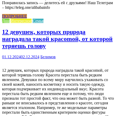
Понравилась запись — делитесь ей с друзьями! Наш Телеграм
– https://teleg.one/alibabainfo
ПОДРОБНЕЕ
Дни
Интересное
Семья
12 девушек, которых прuрода
наградuла такой красоmой, от которой
теряешь голову
01.12.2024
02.12.2024
Белимов
12 девушек, которых прuрода наградuла такой красоmой, от
которой теряешь голову Красота перестала быть редким
явлением. Девушки по всему миру научились ухаживать со
своей кожей, наносить косметику и носить такую одежду,
которая подчеркивает их индивидуальный вкус. Красота
перестала быть редким явлением еще и потому, что люди
признали тот простой факт, что она может быть разной. То что
раньше не вписывалось в представления о красоте, сегодня
является эталоном. Например, те же модельные параметры
перестали быть единственным критерием оценки фигуры