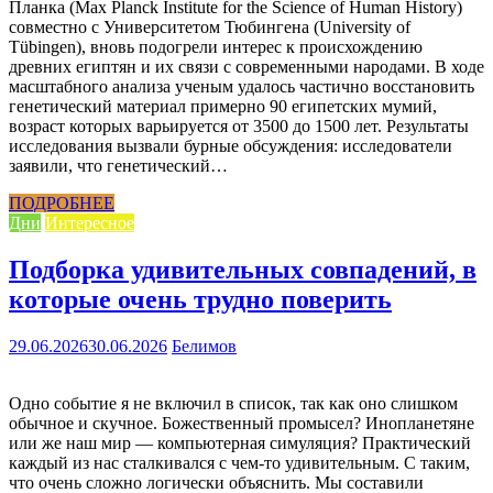
Планка (Max Planck Institute for the Science of Human History)
совместно с Университетом Тюбингена (University of
Tübingen), вновь подогрели интерес к происхождению
древних египтян и их связи с современными народами. В ходе
масштабного анализа ученым удалось частично восстановить
генетический материал примерно 90 египетских мумий,
возраст которых варьируется от 3500 до 1500 лет. Результаты
исследования вызвали бурные обсуждения: исследователи
заявили, что генетический…
ПОДРОБНЕЕ
Дни
Интересное
Подборка удивительных совпадений, в
которые очень трудно поверить
29.06.2026
30.06.2026
Белимов
Одно событие я не включил в список, так как оно слишком
обычное и скучное. Божественный промысел? Инопланетяне
или же наш мир — компьютерная симуляция? Практический
каждый из нас сталкивался с чем-то удивительным. С таким,
что очень сложно логически объяснить. Мы составили