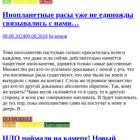
Дни
Интересное
Юмор
Инопланетные расы уже не единожды
связывались с нами…
08.08.2024
09.08.2024
Белимов
Тема инопланетян настолько сильно присытилась всем и
каждому, что даже если сейчас действительно начнётся
нашествие инопланетян, удивятся только самые рассеянные.
Множество раз кто-то усиленно доказывал с пеной у рта, что
эти внеземные расы существуют, что они были на земле и
выходили с нами на контакт. Столь же огромное множество
раз кто-то другой доказывал абсолютно обратное. Так, кому
же верить? Чаша весов склоняется то в одну, то в другую
сторону, и всем уже совершенно наплевать. И будет наплевать
до тех пор, пока инопланетяне сами на постучат к нему в
дверь. В…
ПОДРОБНЕЕ
Видео
Интересное
Популярное
НЛО поймали на камеру! Новый