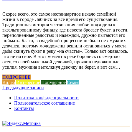
Скорее всего, это самое нестандартное начало семейной
жизни в городе Лябинск за все время его существования.
Традиционная история чествования любви подходила к
экзальтированному финалу, где невеста бросает букет, а гости,
переполненные радостью и надеждой, дружно пытаются его
поймать. Благо, в свадебной процессии не было незамужних
девушек, поэтому молодожены решили остановиться у моста,
дабы скинуть букет в реку «на счастье». Только вот оказалось,
что не на свое. В этот момент в реке боролись со смертью
отец со своей маленькой девочкой, проявив недюжинные
усилия, мужчина вытолкнул девочку на берег, а вот сам…
ПОДРОБНЕЕ
Видео
Интересное
Популярное
Семья
Навигация
Предыдущие записи
по
Политика конфиденциальности
Пользовательское соглашение
записям
Контакты