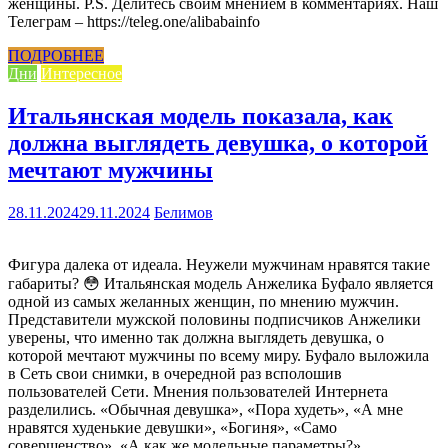
женщины. P.S. Делитесь своим мнением в комментариях. Наш
Телеграм – https://teleg.one/alibabainfo
ПОДРОБНЕЕ
Дни
Интересное
Итальянская модель показала, как
должна выглядеть девушка, о которой
мечтают мужчины
28.11.2024
29.11.2024
Белимов
Фигура далека от идеала. Неужели мужчинам нравятся такие
габариты? 😳 Итальянская модель Анжелика Буфало является
одной из самых желанных женщин, по мнению мужчин.
Представители мужской половины подписчиков Анжелики
уверены, что именно так должна выглядеть девушка, о
которой мечтают мужчины по всему миру. Буфало выложила
в Сеть свои снимки, в очередной раз всполошив
пользователей Сети. Мнения пользователей Интернета
разделились. «Обычная девушка», «Пора худеть», «А мне
нравятся худенькие девушки», «Богиня», «Само
совершенство», «А как же модельные параметры?»,