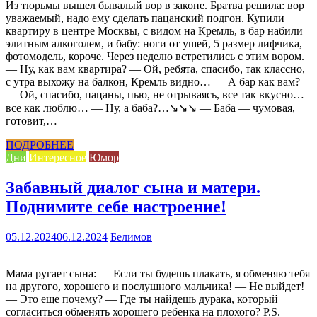
Из тюрьмы вышел бывалый вор в законе. Братва решила: вор
уважаемый, надо ему сделать пацанский подгон. Купили
квартиру в центре Москвы, с видом на Кремль, в бар набили
элитным алкоголем, и бабу: ноги от ушей, 5 размер лифчика,
фотомодель, короче. Через неделю встретились с этим вором.
— Ну, как вам квартира? — Ой, ребята, спасибо, так классно,
с утра выхожу на балкон, Кремль видно… — А бар как вам?
— Ой, спасибо, пацаны, пью, не отрываясь, все так вкусно…
все как люблю… — Ну, а баба?…↘↘↘ — Баба — чумовая,
готовит,…
ПОДРОБНЕЕ
Дни
Интересное
Юмор
Забавный диалог сына и матери.
Поднимите себе настроение!
05.12.2024
06.12.2024
Белимов
Мама ругает сына: — Если ты будешь плакать, я обменяю тебя
на другого, хорошего и послушного мальчика! — Не выйдет!
— Это еще почему? — Где ты найдешь дурака, который
согласиться обменять хорошего ребенка на плохого? P.S.