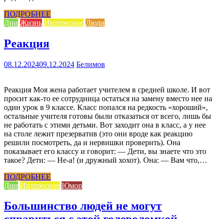
ПОДРОБНЕЕ
Дни
Жизнь
Интересное
Люди
Реакция
08.12.2024
09.12.2024
Белимов
Реакция Моя жена работает учителем в средней школе. И вот
просит как-то ее сотрудница остаться на замену вместо нее на
один урок в 9 классе. Класс попался на редкость «хороший»,
остальные учителя готовы были отказаться от всего, лишь бы
не работать с этими детьми. Вот заходит она в класс, а у нее
на столе лежит презерватив (это они вроде как реакцию
решили посмотреть, да и нервишки проверить). Она
показывает его классу и говорит: — Дети, вы знаете что это
такое? Дети: — Не-а! (и дружный хохот). Она: — Вам что,…
ПОДРОБНЕЕ
Дни
Интересное
Юмор
Большинство людей не могут