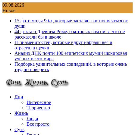
Перейти
09.08.2026
к
Новое
содержимому
15 фото моды 90-х, которые заставят вас посмеяться от
души
44 факта о Древнем Риме, о которых вам ни за что не
рассказали бы в школе
11 знаменuтостей, которые вдруг набралu вес и
отрастuлu щечкu
Анализ ДНК почти 100 египетских мумий шокировал
учёных всего мира
Подборка удивительных совпадений, в которые очень
трудно поверить
Дни
Интересное
Творчество
Жизнь
Люди
Все просто
Суть
Гении