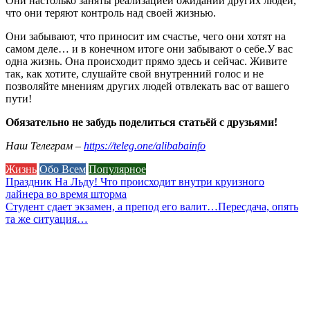
Они настолько заняты реализацией ожиданий других людей,
что они теряют контроль над своей жизнью.
Они забывают, что приносит им счастье, чего они хотят на
самом деле… и в конечном итоге они забывают о себе.У вас
одна жизнь. Она происходит прямо здесь и сейчас. Живите
так, как хотите, слушайте свой внутренний голос и не
позволяйте мнениям других людей отвлекать вас от вашего
пути!
Обязательно не забудь поделиться статьёй с друзьями!
Наш Телеграм –
https://teleg.one/alibabainfo
Жизнь
Обо Всем
Популярное
Навигация
Праздник На Льду! Что происходит внутри круизного
лайнера во время шторма
по
Студент сдает экзамен, а препод его валит…Пересдача, опять
записям
та же ситуация…