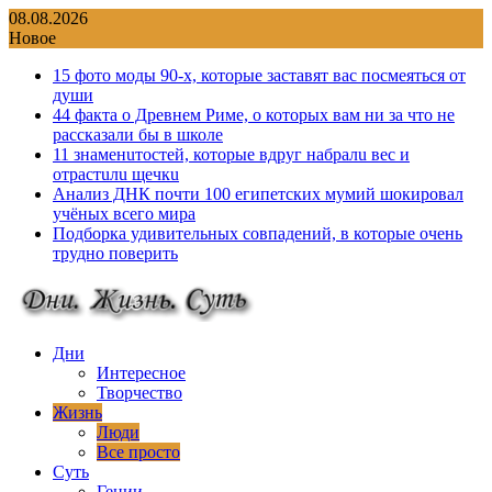
Перейти
08.08.2026
к
Новое
содержимому
15 фото моды 90-х, которые заставят вас посмеяться от
души
44 факта о Древнем Риме, о которых вам ни за что не
рассказали бы в школе
11 знаменuтостей, которые вдруг набралu вес и
отрастuлu щечкu
Анализ ДНК почти 100 египетских мумий шокировал
учёных всего мира
Подборка удивительных совпадений, в которые очень
трудно поверить
Дни
Интересное
Творчество
Жизнь
Люди
Все просто
Суть
Гении