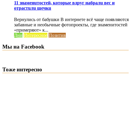
11 знаменuтостей, которые вдруг набралu вес и
отрастuлu щечкu
Вернулись от бабушки В интернете всё чаще появляются
забавные и необычные фотопроекты, где знаменитостей
«примеряют» к...
Дни
Интересное
Позитив
Мы на Facebook
Тоже интересно