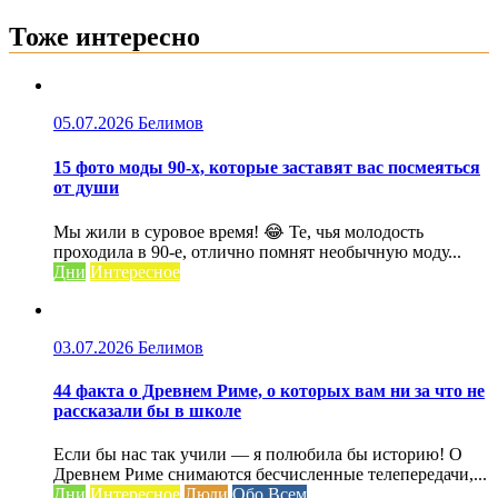
Тоже интересно
05.07.2026
Белимов
15 фото моды 90-х, которые заставят вас посмеяться
от души
Мы жили в суровое время! 😂 Те, чья молодость
проходила в 90-е, отлично помнят необычную моду...
Дни
Интересное
03.07.2026
Белимов
44 факта о Древнем Риме, о которых вам ни за что не
рассказали бы в школе
Если бы нас так учили — я полюбила бы историю! О
Древнем Риме снимаются бесчисленные телепередачи,...
Дни
Интересное
Люди
Обо Всем