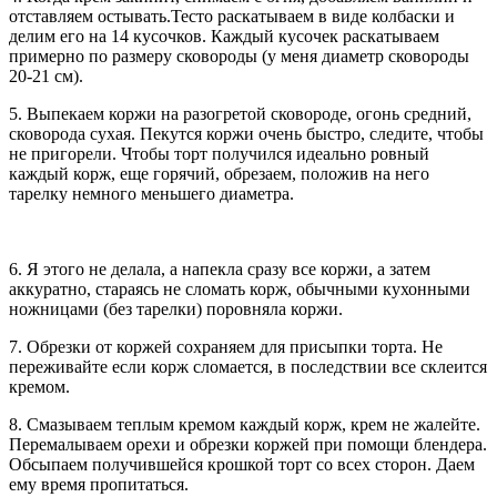
отставляем остывать.Тесто раскатываем в виде колбаски и
делим его на 14 кусочков. Каждый кусочек раскатываем
примерно по размеру сковороды (у меня диаметр сковороды
20-21 см).
5. Выпекаем коржи на разогретой сковороде, огонь средний,
сковорода сухая. Пекутся коржи очень быстро, следите, чтобы
не пригорели. Чтобы торт получился идеально ровный
каждый корж, еще горячий, обрезаем, положив на него
тарелку немного меньшего диаметра.
6. Я этого не делала, а напекла сразу все коржи, а затем
аккуратно, стараясь не сломать корж, обычными кухонными
ножницами (без тарелки) поровняла коржи.
7. Обрезки от коржей сохраняем для присыпки торта. Не
переживайте если корж сломается, в последствии все склеится
кремом.
8. Смазываем теплым кремом каждый корж, крем не жалейте.
Перемалываем орехи и обрезки коржей при помощи блендера.
Обсыпаем получившейся крошкой торт со всех сторон. Даем
ему время пропитаться.