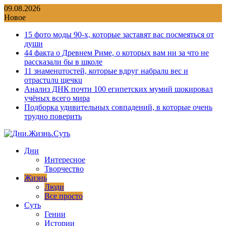
Перейти
09.08.2026
к
Новое
содержимому
15 фото моды 90-х, которые заставят вас посмеяться от
души
44 факта о Древнем Риме, о которых вам ни за что не
рассказали бы в школе
11 знаменuтостей, которые вдруг набралu вес и
отрастuлu щечкu
Анализ ДНК почти 100 египетских мумий шокировал
учёных всего мира
Подборка удивительных совпадений, в которые очень
трудно поверить
Дни
Интересное
Творчество
Жизнь
Люди
Все просто
Суть
Гении
Истории