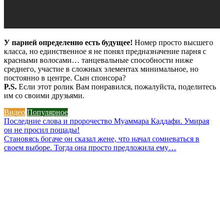
У парней определенно есть будущее!
Номер просто высшего
класса, но единственное я не понял предназначение парня с
красными волосами… танцевальные способности ниже
среднего, участие в сложных элементах минимальное, но
постоянно в центре. Сын спонсора?
P.S.
Если этот ролик Вам понравился, пожалуйста, поделитесь
им со своими друзьями.
Видео
Популярное
Навигация
Последние слова и пророчество Муаммара Каддафи. Умирая
он не просил пощады!
по
Становясь богаче он сказал жене, что начал сомневаться в
записям
своем выборе. Тогда она просто предложила ему…