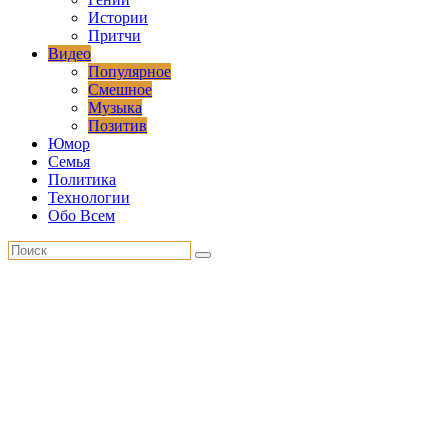
Истории
Притчи
Видео
Популярное
Смешное
Музыка
Позитив
Юмор
Семья
Политика
Технологии
Обо Всем