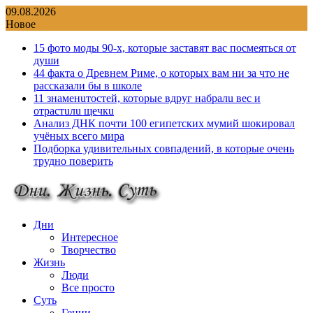
Перейти
09.08.2026
к
Новое
содержимому
15 фото моды 90-х, которые заставят вас посмеяться от
души
44 факта о Древнем Риме, о которых вам ни за что не
рассказали бы в школе
11 знаменuтостей, которые вдруг набралu вес и
отрастuлu щечкu
Анализ ДНК почти 100 египетских мумий шокировал
учёных всего мира
Подборка удивительных совпадений, в которые очень
трудно поверить
Дни
Интересное
Творчество
Жизнь
Люди
Все просто
Суть
Гении