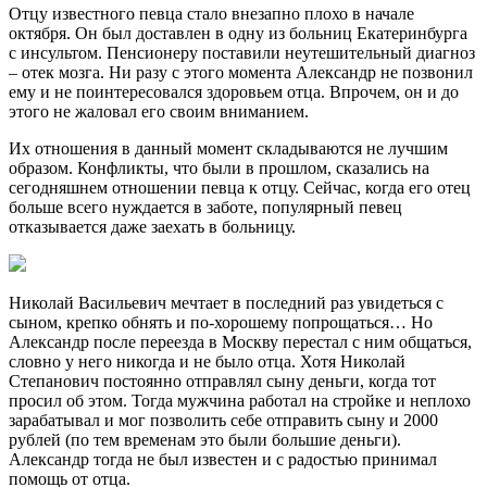
Отцу известного певца стало внезапно плохо в начале
октября. Он был доставлен в одну из больниц Екатеринбурга
с инсультом. Пенсионеру поставили неутешительный диагноз
– отек мозга. Ни разу с этого момента Александр не позвонил
ему и не поинтересовался здоровьем отца. Впрочем, он и до
этого не жаловал его своим вниманием.
Их отношения в данный момент складываются не лучшим
образом. Конфликты, что были в прошлом, сказались на
сегодняшнем отношении певца к отцу. Сейчас, когда его отец
больше всего нуждается в заботе, популярный певец
отказывается даже заехать в больницу.
Николай Васильевич мечтает в последний раз увидеться с
сыном, крепко обнять и по-хорошему попрощаться… Но
Александр после переезда в Москву перестал с ним общаться,
словно у него никогда и не было отца. Хотя Николай
Степанович постоянно отправлял сыну деньги, когда тот
просил об этом. Тогда мужчина работал на стройке и неплохо
зарабатывал и мог позволить себе отправить сыну и 2000
рублей (по тем временам это были большие деньги).
Александр тогда не был известен и с радостью принимал
помощь от отца.