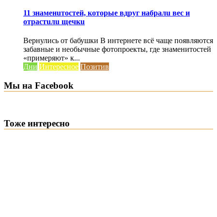
11 знаменuтостей, которые вдруг набралu вес и
отрастuлu щечкu
Вернулись от бабушки В интернете всё чаще появляются
забавные и необычные фотопроекты, где знаменитостей
«примеряют» к...
Дни
Интересное
Позитив
Мы на Facebook
Тоже интересно