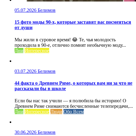
05.07.2026
Белимов
15 фото моды 90-х, которые заставят вас посмеяться
от души
Мы жили в суровое время! 😂 Те, чья молодость
проходила в 90-е, отлично помнят необычную моду...
Дни
Интересное
03.07.2026
Белимов
44 факта о Древнем Риме, о которых вам ни за что не
рассказали бы в школе
Если бы нас так учили — я полюбила бы историю! О
Древнем Риме снимаются бесчисленные телепередачи,...
Дни
Интересное
Люди
Обо Всем
30.06.2026
Белимов