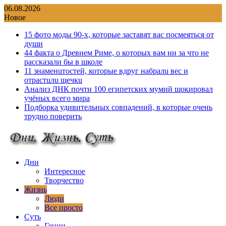
Перейти
06.08.2026
к
Новое
содержимому
15 фото моды 90-х, которые заставят вас посмеяться от
души
44 факта о Древнем Риме, о которых вам ни за что не
рассказали бы в школе
11 знаменuтостей, которые вдруг набралu вес и
отрастuлu щечкu
Анализ ДНК почти 100 египетских мумий шокировал
учёных всего мира
Подборка удивительных совпадений, в которые очень
трудно поверить
Дни
Интересное
Творчество
Жизнь
Люди
Все просто
Суть
Гении