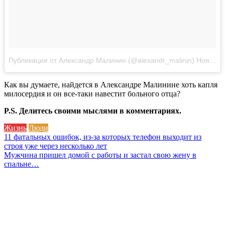
Публикация от Александр Малинин (@alexandr_malinin)
Ноя 6 2017 в 2:13 PST
Как вы думаете, найдется в Александре Малинине хоть капля
милосердия и он все-таки навестит больного отца?
P.S. Делитесь своими мыслями в комментариях.
Жизнь
Люди
Навигация
11 фатальных ошибок, из-за которых телефон выходит из
строя уже через несколько лет
по
Мужчина пришел домой с работы и застал свою жену в
записям
спальне…