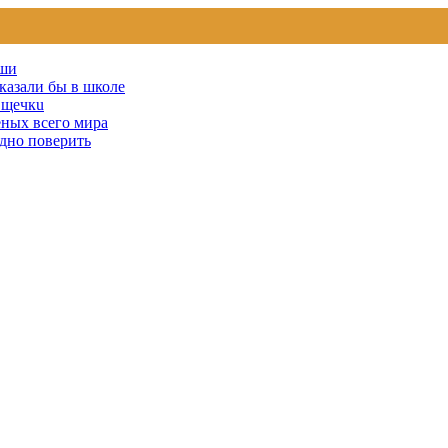
уши
сказали бы в школе
u щечкu
ных всего мира
удно поверить