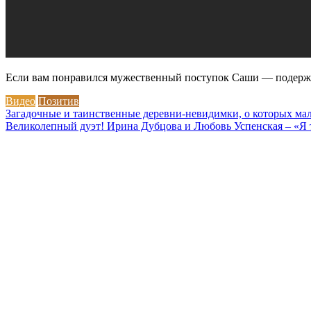
Если вам понравился мужественный поступок Саши — подержи
Видео
Позитив
Навигация
Загадочные и таинственные деревни-невидимки, о которых мал
Великолепный дуэт! Ирина Дубцова и Любовь Успенская – «Я 
по
записям