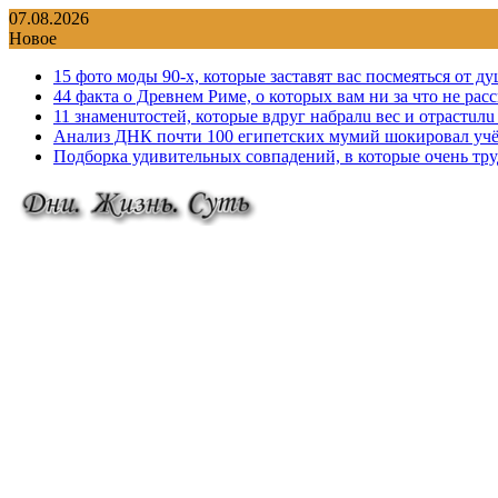
Перейти
07.08.2026
к
Новое
содержимому
15 фото моды 90-х, которые заставят вас посмеяться от д
44 факта о Древнем Риме, о которых вам ни за что не рас
11 знаменuтостей, которые вдруг набралu вес и отрастuл
Анализ ДНК почти 100 египетских мумий шокировал учё
Подборка удивительных совпадений, в которые очень тр