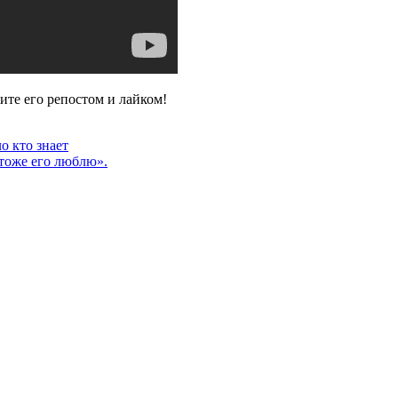
те его репостом и лайком!
о кто знает
тоже его люблю».