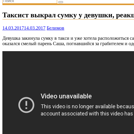
Таксист выкрал сумку у девушки, реак
14.03.2017
14.03.2017
Белимов
Девушка закинула сумку в такси и уже хотела расположиться с
оказался смелый парень Саша, погнавшийся за грабителем и о