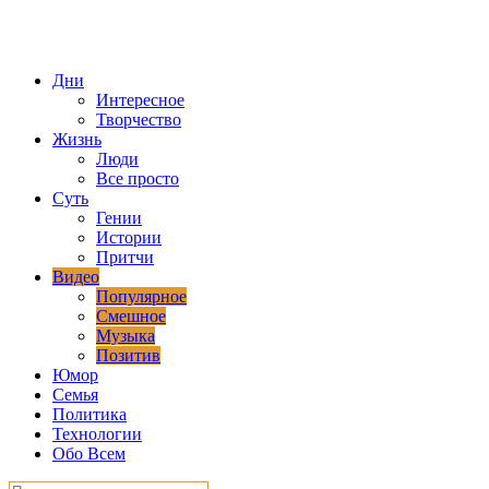
Дни
Интересное
Творчество
Жизнь
Люди
Все просто
Суть
Гении
Истории
Притчи
Видео
Популярное
Смешное
Музыка
Позитив
Юмор
Семья
Политика
Технологии
Обо Всем