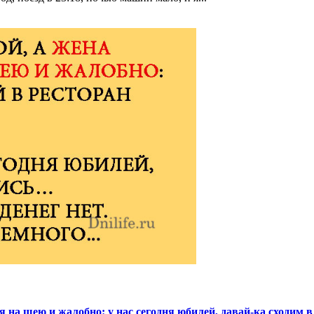
 на шею и жалобно: у нас сегодня юбилей, давай-ка сходим в