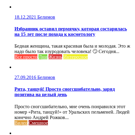
18.12.2021
Белимов
Избранник оставил пермячку, которая состарилась
на 15 лет после похода к косметологу
Бедная женщина, такая красивая была и молодая. Это ж
надо было так изуродовать человека! 🙄 Сегодня...
Все просто
Дни
Жизнь
Интересное
27.09.2016
Белимов
Рита, танцуй! Просто сногсшибательно, заряд
позитива на целый день
Просто сногсшибательно, мне очень понравился этот
номер «Рита, танцуй!» от Уральских пельменей. Людей
конечно Андрей Рожков...
Видео
Смешное