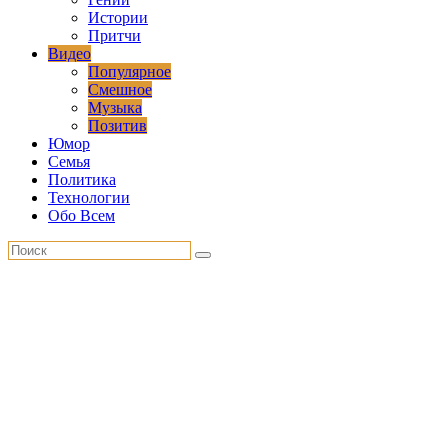
Истории
Притчи
Видео
Популярное
Смешное
Музыка
Позитив
Юмор
Семья
Политика
Технологии
Обо Всем