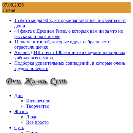
Перейти
07.08.2026
к
Новое
содержимому
15 фото моды 90-х, которые заставят вас посмеяться от
души
44 факта о Древнем Риме, о которых вам ни за что не
рассказали бы в школе
11 знаменuтостей, которые вдруг набралu вес и
отрастuлu щечкu
Анализ ДНК почти 100 египетских мумий шокировал
учёных всего мира
Подборка удивительных совпадений, в которые очень
трудно поверить
Дни
Интересное
Творчество
Жизнь
Люди
Все просто
Суть
Гении