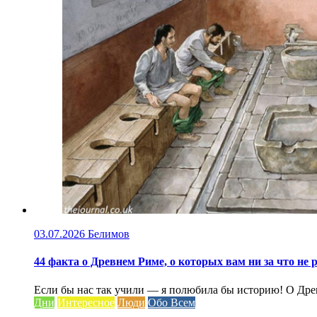
03.07.2026
Белимов
44 факта о Древнем Риме, о которых вам ни за что не 
Если бы нас так учили — я полюбила бы историю! О Древ
Дни
Интересное
Люди
Обо Всем