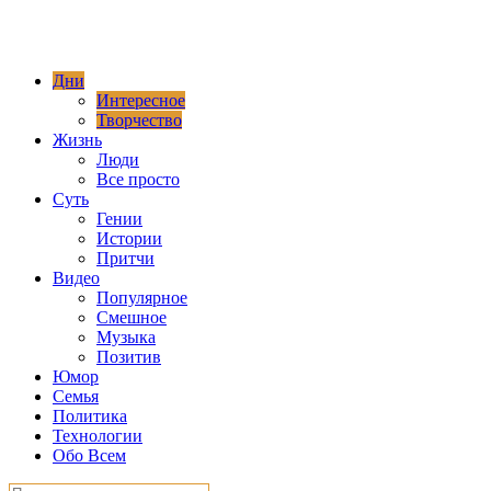
Дни
Интересное
Творчество
Жизнь
Люди
Все просто
Суть
Гении
Истории
Притчи
Видео
Популярное
Смешное
Музыка
Позитив
Юмор
Семья
Политика
Технологии
Обо Всем