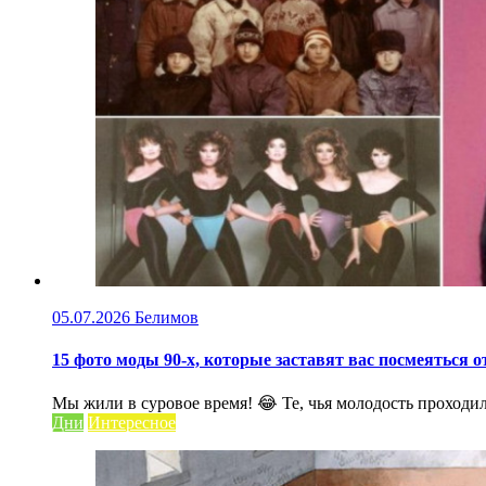
05.07.2026
Белимов
15 фото моды 90-х, которые заставят вас посмеяться 
Мы жили в суровое время! 😂 Те, чья молодость проходил
Дни
Интересное