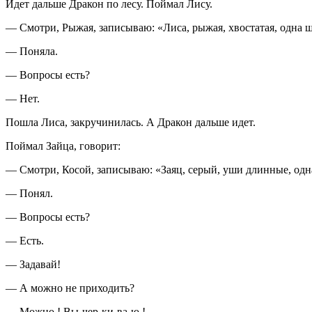
Идет дальше Дракон по лесу. Поймал Лису.
— Смотри, Рыжая, записываю: «Лиса, рыжая, хвостатая, одна ш
— Поняла.
— Вопросы есть?
— Hет.
Пошла Лиса, закручинилась. А Дракон дальше идет.
Поймал Зайца, говорит:
— Смотри, Косой, записываю: «Заяц, серый, уши длинные, одна 
— Понял.
— Вопросы есть?
— Есть.
— Задавай!
— А можно не приходить?
— Можно ! Вы-чер-ки-ва-ю !