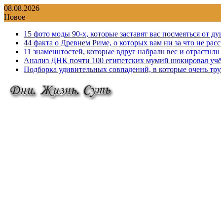
Перейти
08.08.2026
к
Новое
содержимому
15 фото моды 90-х, которые заставят вас посмеяться от д
44 факта о Древнем Риме, о которых вам ни за что не рас
11 знаменuтостей, которые вдруг набралu вес и отрастuл
Анализ ДНК почти 100 египетских мумий шокировал учё
Подборка удивительных совпадений, в которые очень тр