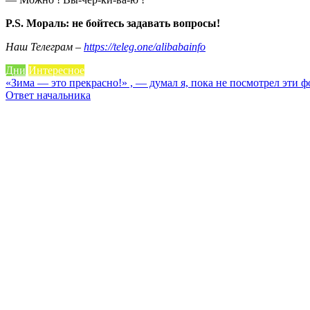
P.S. Мораль: не бойтесь задавать вопросы!
Наш Телеграм –
https://teleg.one/alibabainfo
Дни
Интересное
Навигация
«Зима — это прекрасно!» , — думал я, пока не посмотрел эти 
Ответ начальника
по
записям