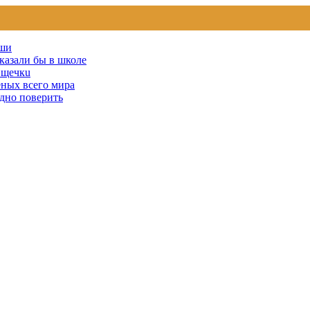
уши
сказали бы в школе
u щечкu
ных всего мира
удно поверить