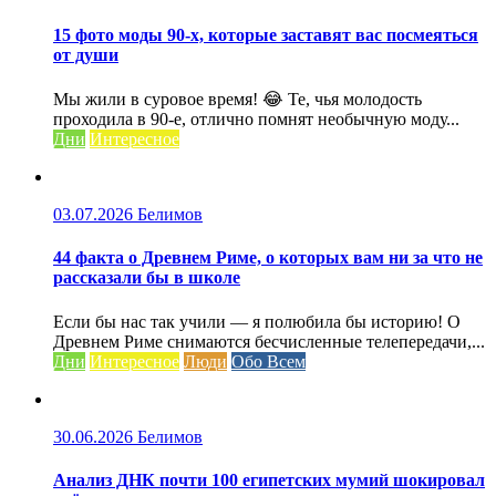
15 фото моды 90-х, которые заставят вас посмеяться
от души
Мы жили в суровое время! 😂 Те, чья молодость
проходила в 90-е, отлично помнят необычную моду...
Дни
Интересное
03.07.2026
Белимов
44 факта о Древнем Риме, о которых вам ни за что не
рассказали бы в школе
Если бы нас так учили — я полюбила бы историю! О
Древнем Риме снимаются бесчисленные телепередачи,...
Дни
Интересное
Люди
Обо Всем
30.06.2026
Белимов
Анализ ДНК почти 100 египетских мумий шокировал