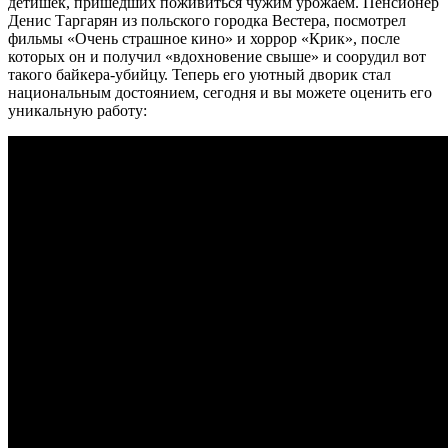
детишек, пришедших поживиться чужим урожаем. Пенсионер
Денис Таргарян из польского городка Вестера, посмотрел
фильмы «Очень страшное кино» и хоррор «Крик», после
которых он и получил «вдохновение свыше» и соорудил вот
такого байкера-убийцу. Теперь его уютный дворик стал
национальным достоянием, сегодня и вы можете оценить его
уникальную работу: