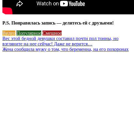
P.S. Понравилась запись — делитесь ей с друзьями!
Видео
Популярное
Смешное
Навигация
Вес этой бедной девушки составил почти пол тонны, но
взгляните на нее сейчас! Даже не верится…
по
Жена сообщила мужу о том, что беременна, на его похоронах
записям