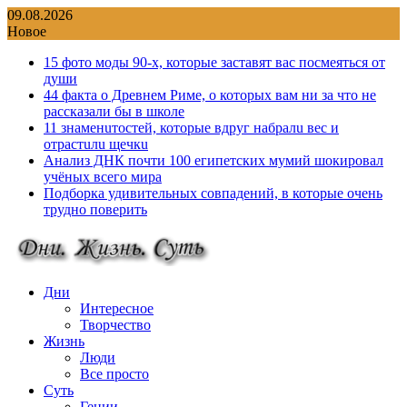
Перейти
09.08.2026
к
Новое
содержимому
15 фото моды 90-х, которые заставят вас посмеяться от
души
44 факта о Древнем Риме, о которых вам ни за что не
рассказали бы в школе
11 знаменuтостей, которые вдруг набралu вес и
отрастuлu щечкu
Анализ ДНК почти 100 египетских мумий шокировал
учёных всего мира
Подборка удивительных совпадений, в которые очень
трудно поверить
Дни
Интересное
Творчество
Жизнь
Люди
Все просто
Суть
Гении