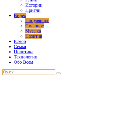
Истории
Притчи
Видео
Популярное
Смешное
Музыка
Позитив
Юмор
Семья
Политика
Технологии
Обо Всем