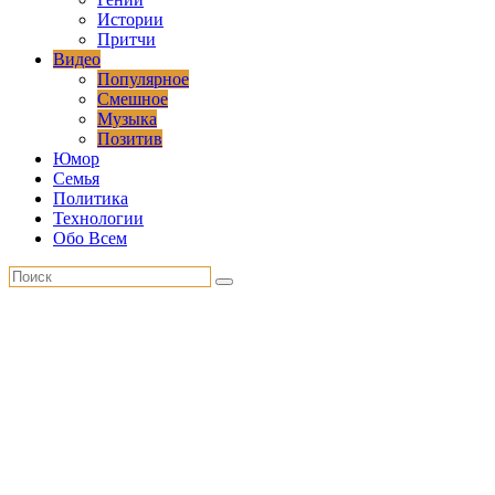
Истории
Притчи
Видео
Популярное
Смешное
Музыка
Позитив
Юмор
Семья
Политика
Технологии
Обо Всем