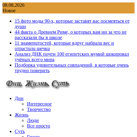
Перейти
08.08.2026
к
Новое
содержимому
15 фото моды 90-х, которые заставят вас посмеяться от
души
44 факта о Древнем Риме, о которых вам ни за что не
рассказали бы в школе
11 знаменuтостей, которые вдруг набралu вес и
отрастuлu щечкu
Анализ ДНК почти 100 египетских мумий шокировал
учёных всего мира
Подборка удивительных совпадений, в которые очень
трудно поверить
Дни
Интересное
Творчество
Жизнь
Люди
Все просто
Суть
Гении