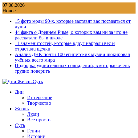
Перейти
07.08.2026
к
Новое
содержимому
15 фото моды 90-х, которые заставят вас посмеяться от
души
44 факта о Древнем Риме, о которых вам ни за что не
рассказали бы в школе
11 знаменuтостей, которые вдруг набралu вес и
отрастuлu щечкu
Анализ ДНК почти 100 египетских мумий шокировал
учёных всего мира
Подборка удивительных совпадений, в которые очень
трудно поверить
Дни
Интересное
Творчество
Жизнь
Люди
Все просто
Суть
Гении
Истории