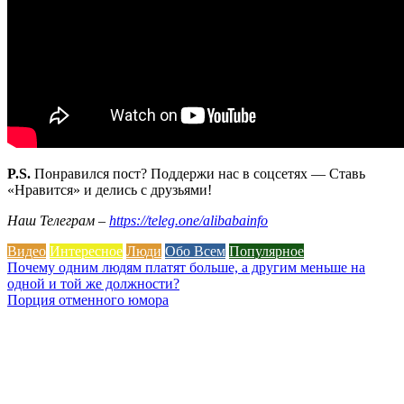
P.S.
Понравился пост? Поддержи нас в соцсетях — Ставь
«Нравится» и делись с друзьями!
Наш Телеграм –
https://teleg.one/alibabainfo
Видео
Интересное
Люди
Обо Всем
Популярное
Навигация
Почему одним людям платят больше, а другим меньше на
одной и той же должности?
по
Порция отменного юмора
записям