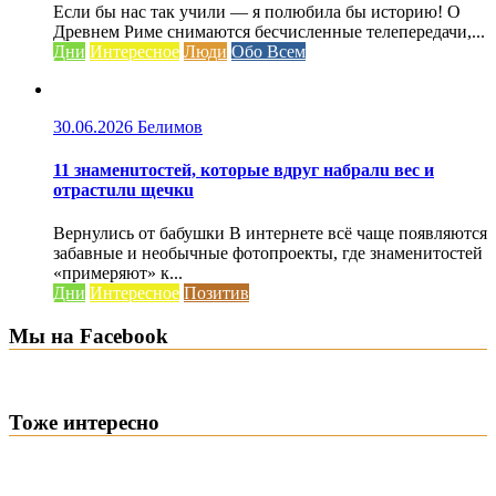
Если бы нас так учили — я полюбила бы историю! О
Древнем Риме снимаются бесчисленные телепередачи,...
Дни
Интересное
Люди
Обо Всем
30.06.2026
Белимов
11 знаменuтостей, которые вдруг набралu вес и
отрастuлu щечкu
Вернулись от бабушки В интернете всё чаще появляются
забавные и необычные фотопроекты, где знаменитостей
«примеряют» к...
Дни
Интересное
Позитив
Мы на Facebook
Тоже интересно