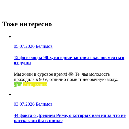
Тоже интересно
05.07.2026
Белимов
15 фото моды 90-х, которые заставят вас посмеяться
от души
Мы жили в суровое время! 😂 Те, чья молодость
проходила в 90-е, отлично помнят необычную моду...
Дни
Интересное
03.07.2026
Белимов
44 факта о Древнем Риме, о которых вам ни за что не
рассказали бы в школе