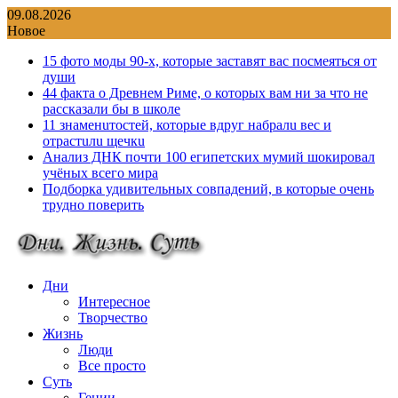
Перейти
09.08.2026
к
Новое
содержимому
15 фото моды 90-х, которые заставят вас посмеяться от
души
44 факта о Древнем Риме, о которых вам ни за что не
рассказали бы в школе
11 знаменuтостей, которые вдруг набралu вес и
отрастuлu щечкu
Анализ ДНК почти 100 египетских мумий шокировал
учёных всего мира
Подборка удивительных совпадений, в которые очень
трудно поверить
Дни
Интересное
Творчество
Жизнь
Люди
Все просто
Суть
Гении