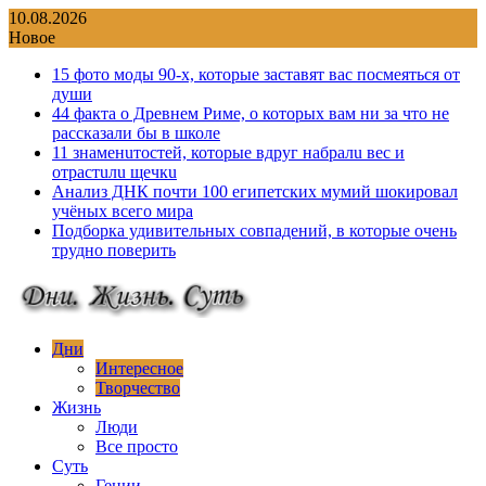
Перейти
10.08.2026
к
Новое
содержимому
15 фото моды 90-х, которые заставят вас посмеяться от
души
44 факта о Древнем Риме, о которых вам ни за что не
рассказали бы в школе
11 знаменuтостей, которые вдруг набралu вес и
отрастuлu щечкu
Анализ ДНК почти 100 египетских мумий шокировал
учёных всего мира
Подборка удивительных совпадений, в которые очень
трудно поверить
Дни
Интересное
Творчество
Жизнь
Люди
Все просто
Суть
Гении