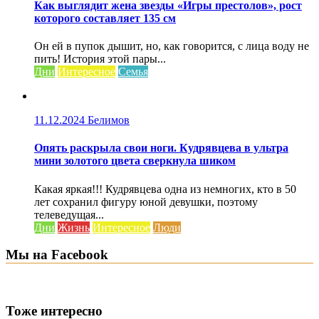
Как выглядит жена звезды «Игры престолов», рост
которого составляет 135 см
Он ей в пупок дышит, но, как говорится, с лица воду не
пить! История этой пары...
Дни
Интересное
Семья
11.12.2024
Белимов
Опять раскрыла свои ноги. Кудрявцева в ультра
мини золотого цвета сверкнула шиком
Какая яркая!!! Кудрявцева одна из немногих, кто в 50
лет сохранил фигуру юной девушки, поэтому
телеведущая...
Дни
Жизнь
Интересное
Люди
Мы на Facebook
Тоже интересно