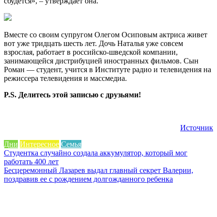
сбудется», – утверждает она.
Вместе со своим супругом Олегом Осиповым актриса живет
вот уже тридцать шесть лет. Дочь Наталья уже совсем
взрослая, работает в российско-шведской компании,
занимающейся дистрибуцией иностранных фильмов. Сын
Роман — студент, учится в Институте радио и телевидения на
режиссера телевидения и массмедиа.
P.S. Делитесь этой записью с друзьями!
Источник
Дни
Интересное
Семья
Навигация
Студентка случайно создала аккумулятор, который мог
работать 400 лет
по
Бесцеремонный Лазарев выдал главный секрет Валерии,
записям
поздравив ее с рождением долгожданного ребенка