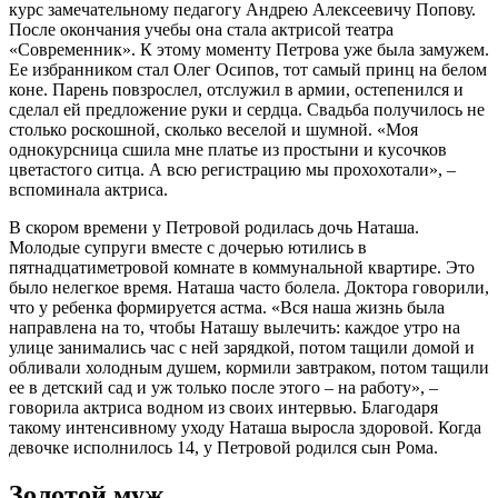
курс замечательному педагогу Андрею Алексеевичу Попову.
После окончания учебы она стала актрисой театра
«Современник». К этому моменту Петрова уже была замужем.
Ее избранником стал Олег Осипов, тот самый принц на белом
коне. Парень повзрослел, отслужил в армии, остепенился и
сделал ей предложение руки и сердца. Свадьба получилось не
столько роскошной, сколько веселой и шумной. «Моя
однокурсница сшила мне платье из простыни и кусочков
цветастого ситца. А всю регистрацию мы прохохотали», –
вспоминала актриса.
В скором времени у Петровой родилась дочь Наташа.
Молодые супруги вместе с дочерью ютились в
пятнадцатиметровой комнате в коммунальной квартире. Это
было нелегкое время. Наташа часто болела. Доктора говорили,
что у ребенка формируется астма. «Вся наша жизнь была
направлена на то, чтобы Наташу вылечить: каждое утро на
улице занимались час с ней зарядкой, потом тащили домой и
обливали холодным душем, кормили завтраком, потом тащили
ее в детский сад и уж только после этого – на работу», –
говорила актриса водном из своих интервью. Благодаря
такому интенсивному уходу Наташа выросла здоровой. Когда
девочке исполнилось 14, у Петровой родился сын Рома.
Золотой муж