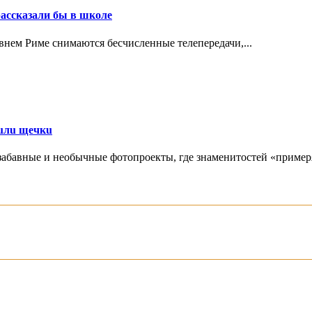
рассказали бы в школе
нем Риме снимаются бесчисленные телепередачи,...
тuлu щечкu
забавные и необычные фотопроекты, где знаменитостей «примеря