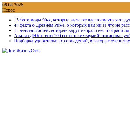
Перейти
08.08.2026
к
Новое
содержимому
15 фото моды 90-х, которые заставят вас посмеяться от д
44 факта о Древнем Риме, о которых вам ни за что не рас
11 знаменuтостей, которые вдруг набралu вес и отрастuл
Анализ ДНК почти 100 египетских мумий шокировал учё
Подборка удивительных совпадений, в которые очень тр