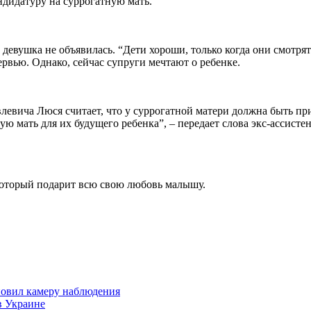
ндидатуру на суррогатную мать.
, девушка не объявилась. “Дети хороши, только когда они смотрят
рвью. Однако, сейчас супруги мечтают о ребенке.
влевича Люся считает, что у суррогатной матери должна быть п
 мать для их будущего ребенка”, – передает слова экс-ассисте
который подарит всю свою любовь малышу.
ановил камеру наблюдения
в Украине