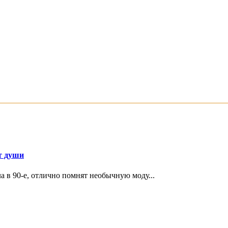
от души
а в 90-е, отлично помнят необычную моду...