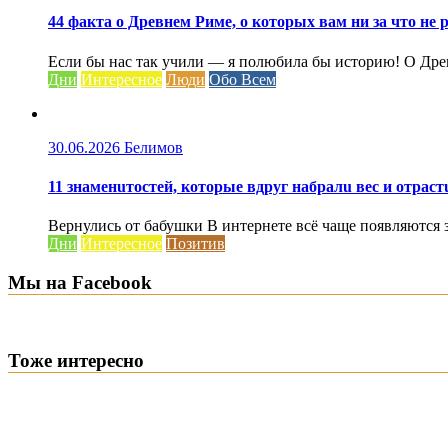
44 факта о Древнем Риме, о которых вам ни за что не 
Если бы нас так учили — я полюбила бы историю! О Древ
Дни
Интересное
Люди
Обо Всем
30.06.2026
Белимов
11 знаменuтостей, которые вдруг набралu вес и отрас
Вернулись от бабушки В интернете всё чаще появляются 
Дни
Интересное
Позитив
Мы на Facebook
Тоже интересно