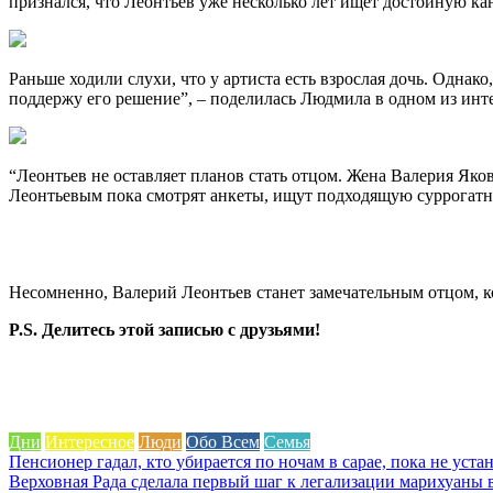
признался, что Леонтьев уже несколько лет ищет достойную ка
Раньше ходили слухи, что у артиста есть взрослая дочь. Однако
поддержу его решение”, – поделилась Людмила в одном из инте
“Леонтьев не оставляет планов стать отцом. Жена Валерия Яко
Леонтьевым пока смотрят анкеты, ищут подходящую суррогатную
Несомненно, Валерий Леонтьев станет замечательным отцом, 
P.S. Делитесь этой записью с друзьями!
Дни
Интересное
Люди
Обо Всем
Семья
Навигация
Пенсионер гадал, кто убирается по ночам в сарае, пока не уст
Верховная Рада сделала первый шаг к легализации марихуаны 