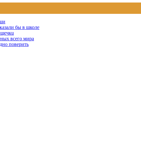
уши
сказали бы в школе
u щечкu
ных всего мира
удно поверить