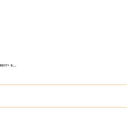
ют» к...