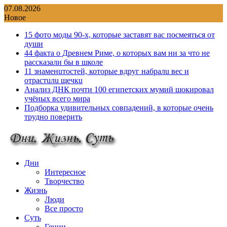
Перейти
07.08.2026
к
Новое
содержимому
15 фото моды 90-х, которые заставят вас посмеяться от
души
44 факта о Древнем Риме, о которых вам ни за что не
рассказали бы в школе
11 знаменuтостей, которые вдруг набралu вес и
отрастuлu щечкu
Анализ ДНК почти 100 египетских мумий шокировал
учёных всего мира
Подборка удивительных совпадений, в которые очень
трудно поверить
Дни
Интересное
Творчество
Жизнь
Люди
Все просто
Суть
Гении