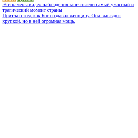
Навигация
Эти камеры видео наблюдения запечатлели самый ужасный и
трагический момент страны
по
Притча о том, как Бог создавал женщину. Она выглядит
записям
хрупкой, но в ней огромная мощь.