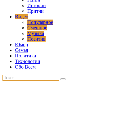
Истории
Притчи
Видео
Популярное
Смешное
Музыка
Позитив
Юмор
Семья
Политика
Технологии
Обо Всем